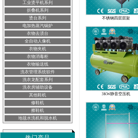
工业烫平机系列
折叠机系列
烫台系列
不锈钢四层层架
电加热蒸汽锅炉
衣物去渍台
全自动人像机
衣物夹机
衣物消毒柜
衣物输送线
洗衣管理系统软件
洗衣龙配套系列
洗衣房辅助设备
3KW静音空压机
其他鞋机
修鞋机
擦鞋机
地毯水洗机和脱水机
热门产品