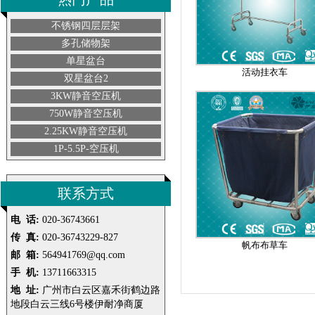
不锈钢四层层架
多孔储物架
单星盆台
活动挂衣车
双星盆台2
3KW静音空压机
750W静音空压机
2.25KW静音空压机
1P-5.5P-空压机
联系方式
电 话:
020-36743661
传 真:
020-36743229-827
帆布布草车
邮 箱:
564941769@qq.com
手 机:
13711663315
地 址:
广州市白云区嘉禾街鹤边路
地段白云三线6号楼伊耐净商厦